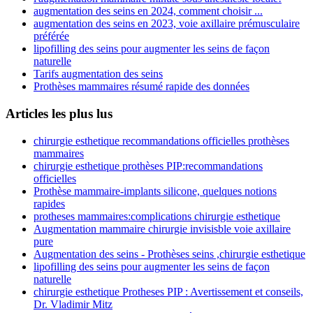
augmentation des seins en 2024, comment choisir ...
augmentation des seins en 2023, voie axillaire prémusculaire
préférée
lipofilling des seins pour augmenter les seins de façon
naturelle
Tarifs augmentation des seins
Prothèses mammaires résumé rapide des données
Articles les plus lus
chirurgie esthetique recommandations officielles prothèses
mammaires
chirurgie esthetique prothèses PIP:recommandations
officielles
Prothèse mammaire-implants silicone, quelques notions
rapides
protheses mammaires:complications chirurgie esthetique
Augmentation mammaire chirurgie invisisble voie axillaire
pure
Augmentation des seins - Prothèses seins ,chirurgie esthetique
lipofilling des seins pour augmenter les seins de façon
naturelle
chirurgie esthetique Protheses PIP : Avertissement et conseils,
Dr. Vladimir Mitz