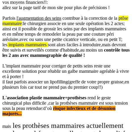
vos moyens financiers!!:
allez sur la page tarif de mon site pour plus de précisions !
Parfois
l'augmentation des seins
contribue à la correction de la
ptôse
mammaire
:le chirurgien associe en une seule opération les 2 actes;
ainsi est il possible de grossir les seins par des implants mammaires
et en même temps de remodeler la peau par une couture péri
aréolaire,avec ou sans une petite cicatrice verticale, ou en petit T;
les
implants mammaires
sont alors faciles à introduire,mais devront
être suivis et surveillés comme d'habitude,au moins un
contrôle tous
les 2 ans avec mammographie de qualité !
L'implant mammaire pour corriger de petits seins reste une
excellente solution pour rétablir un galbe mammaire agréable à vivre
et à porter !
il faut parfois associer un lipofilling(greffe de votre propre graisse,en
plusieurs fois car tout ne prend pas du premier coup!!)
L'association plastie mammaire+prothèses
rend le geste
chirurgical plus difficile ,car la prothèses mammaire est sous tension
sous la peau retendue:d’où
risque infectieux et de désunion
majorés...
les prothèses mammaires actuellement
mais