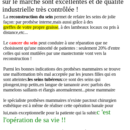
sur le marché sont excellentes et de qualité
industrielle très contrôlée !
La
reconstruction du sein
permet de refaire les seins de jolie
façon: par prothèse interne,mais aussi grâce à des
greffes de votre propre graisse
, à des lambeaux locaux ou pris à
distance,etc...
Le
cancer du sein
peut conduire à une réparation que ne
choisissent qu'une minorité de patientes : seulement 20% d'entre
celles qui sont mutilées par une mastectomie vont vers la
reconstruction !
Parmi les bonnes indications des prothèses mammaires se trouve
une malformation très mal acceptée par les jeunes filles qui en
sont atteintes:
les seins tubéreux
:ce sont des seins qui
plongent,trop petits,en langue de tamanoir avec parfois des
mamelons saillants et élargis anormalement...
ptose mammaire
le spécialiste prothèses mammaires n'existe pas:tout chirurgien
esthétique est à même de réaliser cette opération banale pour
c 'est
lui,mais exceptionnelle pour la patiente qui la subit:
l'opération de sa vie !!