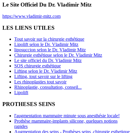
Le Site Officiel Du Dr. Vladimir Mitz
https://www.vladimir-mitz.com
LES LIENS UTILES
Tout savoir sur la chirurgie esthétique
Lipolift selon le Dr. Vladimir Mitz
liposuccion selon le Dr. Vladimir Mitz
Chirurgie esthétique selon le Dr. Vladimir Mitz
Le site officiel du Dr. Vladimir Mitz
SOS chirurgie esthétique
Lifting selon le Dr. Vladimir Mitz
Lifting, tout savoir sur le lifting
Les rhinoplasties tout savoir
Rhinoplastie, consultation, conseil...
Lipolift
PROTHESES SEINS
l'augmentation mammaire minute sous anesthésie locale!
Prothèse mammaire-implants silicone, quelques notions
rapides
Augmentation des seins - Prothèses seins ,chirurgie esthetique