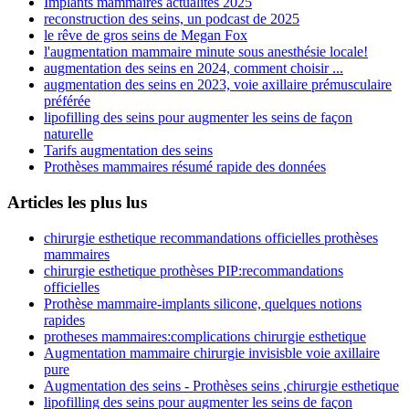
Implants mammaires actualités 2025
reconstruction des seins, un podcast de 2025
le rêve de gros seins de Megan Fox
l'augmentation mammaire minute sous anesthésie locale!
augmentation des seins en 2024, comment choisir ...
augmentation des seins en 2023, voie axillaire prémusculaire
préférée
lipofilling des seins pour augmenter les seins de façon
naturelle
Tarifs augmentation des seins
Prothèses mammaires résumé rapide des données
Articles les plus lus
chirurgie esthetique recommandations officielles prothèses
mammaires
chirurgie esthetique prothèses PIP:recommandations
officielles
Prothèse mammaire-implants silicone, quelques notions
rapides
protheses mammaires:complications chirurgie esthetique
Augmentation mammaire chirurgie invisisble voie axillaire
pure
Augmentation des seins - Prothèses seins ,chirurgie esthetique
lipofilling des seins pour augmenter les seins de façon