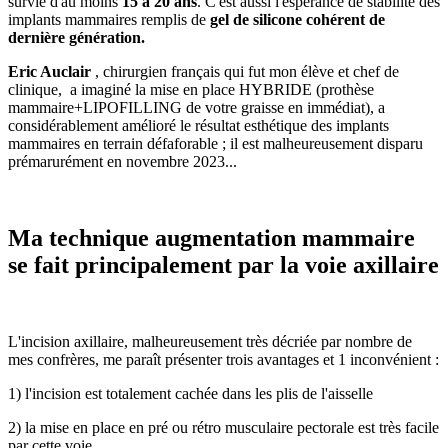
survie d'au moins
15 à 20 ans
. C'est aussi l'espérance de stabilité des
implants mammaires remplis de
gel de silicone cohérent de
dernière génération.
Eric Auclair
, chirurgien français qui fut mon élève et chef de
clinique, a imaginé la mise en place HYBRIDE (prothèse
mammaire+LIPOFILLING de votre graisse en immédiat), a
considérablement amélioré le résultat esthétique des implants
mammaires en terrain défaforable ; il est malheureusement disparu
prémarurément en novembre 2023...
Ma technique augmentation mammaire
se fait principalement par la voie axillaire
L'incision axillaire, malheureusement très décriée par nombre de
mes confrères, me paraît présenter trois avantages et 1 inconvénient :
1) l'incision est totalement cachée dans les plis de l'aisselle
2) la mise en place en pré ou rétro musculaire pectorale est très facile
par cette voie