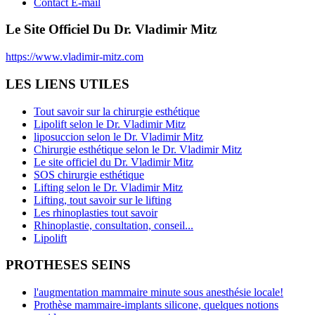
Contact E-mail
Le Site Officiel Du Dr. Vladimir Mitz
https://www.vladimir-mitz.com
LES LIENS UTILES
Tout savoir sur la chirurgie esthétique
Lipolift selon le Dr. Vladimir Mitz
liposuccion selon le Dr. Vladimir Mitz
Chirurgie esthétique selon le Dr. Vladimir Mitz
Le site officiel du Dr. Vladimir Mitz
SOS chirurgie esthétique
Lifting selon le Dr. Vladimir Mitz
Lifting, tout savoir sur le lifting
Les rhinoplasties tout savoir
Rhinoplastie, consultation, conseil...
Lipolift
PROTHESES SEINS
l'augmentation mammaire minute sous anesthésie locale!
Prothèse mammaire-implants silicone, quelques notions