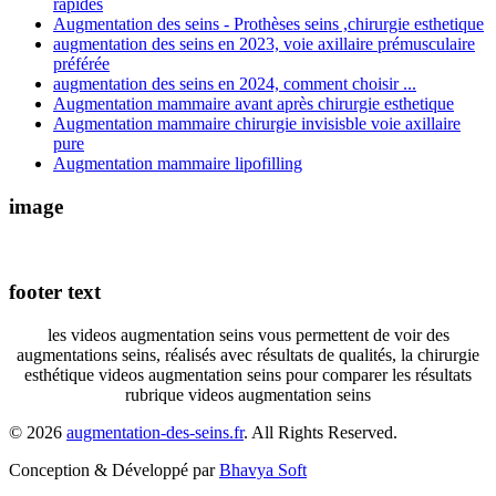
rapides
Augmentation des seins - Prothèses seins ,chirurgie esthetique
augmentation des seins en 2023, voie axillaire prémusculaire
préférée
augmentation des seins en 2024, comment choisir ...
Augmentation mammaire avant après chirurgie esthetique
Augmentation mammaire chirurgie invisisble voie axillaire
pure
Augmentation mammaire lipofilling
image
footer text
les videos augmentation seins vous permettent de voir des
augmentations seins, réalisés avec résultats de qualités, la chirurgie
esthétique videos augmentation seins pour comparer les résultats
rubrique videos augmentation seins
© 2026
augmentation-des-seins.fr
. All Rights Reserved.
Conception & Développé par
Bhavya Soft