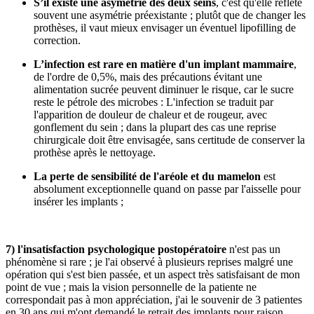
S’il existe une asymétrie des deux seins
, c'est qu'elle reflète
souvent une asymétrie préexistante ; plutôt que de changer les
prothèses, il vaut mieux envisager un éventuel lipofilling de
correction.
L’infection est rare en matière d'un implant mammaire
,
de l'ordre de 0,5%, mais des précautions évitant une
alimentation sucrée peuvent diminuer le risque, car le sucre
reste le pétrole des microbes : L'infection se traduit par
l'apparition de douleur de chaleur et de rougeur, avec
gonflement du sein ; dans la plupart des cas une reprise
chirurgicale doit être envisagée, sans certitude de conserver la
prothèse après le nettoyage.
La perte de sensibilité de l'aréole et du mamelon
est
absolument exceptionnelle quand on passe par l'aisselle pour
insérer les implants ;
7) l'insatisfaction psychologique postopératoire
n'est pas un
phénomène si rare ; je l'ai observé à plusieurs reprises malgré une
opération qui s'est bien passée, et un aspect très satisfaisant de mon
point de vue ; mais la vision personnelle de la patiente ne
correspondait pas à mon appréciation, j'ai le souvenir de 3 patientes
en 30 ans qui m'ont demandé le retrait des implants pour raison