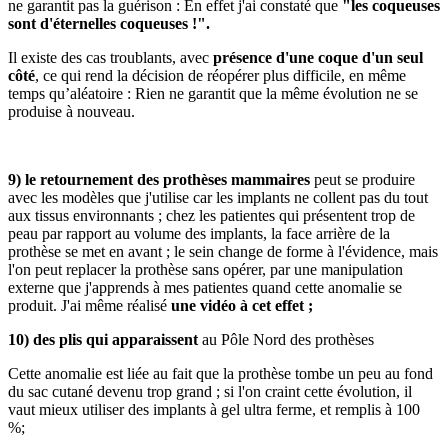
ne garantit pas la guérison : En effet j'ai constaté que
"les coqueuses
sont d'éternelles coqueuses !".
Il existe des cas troublants, avec
présence d'une coque d'un seul
côté
, ce qui rend la décision de réopérer plus difficile, en même
temps qu’aléatoire : Rien ne garantit que la même évolution ne se
produise à nouveau.
9) le retournement des prothèses mammaires
peut se produire
avec les modèles que j'utilise car les implants ne collent pas du tout
aux tissus environnants ; chez les patientes qui présentent trop de
peau par rapport au volume des implants, la face arrière de la
prothèse se met en avant ; le sein change de forme à l'évidence, mais
l'on peut replacer la prothèse sans opérer, par une manipulation
externe que j'apprends à mes patientes quand cette anomalie se
produit. J'ai même réalisé
une vidéo à cet effet ;
10) des plis qui apparaissent
au Pôle Nord des prothèses
Cette anomalie est liée au fait que la prothèse tombe un peu au fond
du sac cutané devenu trop grand ; si l'on craint cette évolution, il
vaut mieux utiliser des implants à gel ultra ferme, et remplis à 100
%;