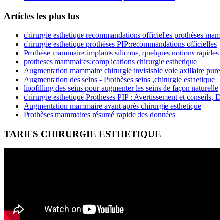
Articles les plus lus
chirurgie esthetique recommandations officielles prothèses ma
chirurgie esthetique prothèses PIP:recommandations officielles
Prothèse mammaire-implants silicone, quelques notions rapides
protheses mammaires:complications chirurgie esthetique
Augmentation mammaire chirurgie invisisble voie axillaire pure
Augmentation des seins - Prothèses seins ,chirurgie esthetique
lipofilling des seins pour augmenter les seins de façon naturelle
chirurgie esthetique Protheses PIP : Avertissement et conseils, 
Augmentation mammaire avant après chirurgie esthetique
Prothèses mammaires résumé rapide des données
TARIFS CHIRURGIE ESTHETIQUE