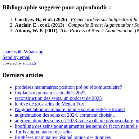
Bibliographie suggérée pour approfondir :
Cordray, H., et al. (2026)
:
Prepectoral versus Subpectoral Im
Auclair, E., et al. (2013)
:
Composite Breast Augmentation: Sof
Adams, W. P. (2011)
:
The Process of Breast Augmentation
. (
share with Whatsapp
Send by email
powered by
social2s
Derniers articles
prothèses mammaires: position pré ou rétromusculaire?
Implants mammaires actualités 2025
reconstruction des seins, un podcast de 2025
le rêve de gros seins de Megan Fox
l'augmentation mammaire minute sous anesthésie locale!
augmentation des seins en 2024, comment choisir ...
augmentation des seins en 2023, voie axillaire prémusculaire pr
lipofilling des seins pour augmenter les seins de façon naturelle
Tarifs augmentation des seins
Prothèses mammaires résumé rapide des données