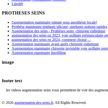
Lipolift
PROTHESES SEINS
l'augmentation mammaire minute sous anesthésie locale!
Prothèse mammaire-implants silicone, quelques notions rapides
Augmentation des seins - Prothèses seins ,chirurgie esthetique
augmentation des seins en 2023, voie axillaire prémusculaire pr
augmentation des seins en 2024, comment choisir ...
Augmentation mammaire avant après chirurgie esthetique
Augmentation mammaire chirurgie invisisble voie axillaire pure
Augmentation mammaire lipofilling
image
footer text
les videos augmentation seins vous permettent de voir des augmentati
© 2026
augmentation-des-seins.fr
. All Rights Reserved.