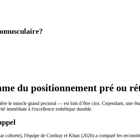
romusculaire?
me du positionnement pré ou rét
ère le muscle grand pectoral — est loin d’être clos. Cependant, une ét
rité immédiate à l'excellence esthétique durable.
appel
r cohorte), l'équipe de Cordray et Khan (2026) a comparé les reconstru