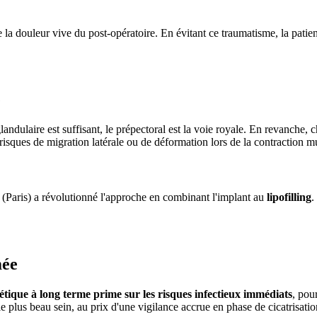
e la douleur vive du post-opératoire. En évitant ce traumatisme, la patie
e
landulaire est suffisant, le prépectoral est la voie royale. En revanche, 
s risques de migration latérale ou de déformation lors de la contraction m
(Paris) a révolutionné l'approche en combinant l'implant au
lipofilling
.
mée
thétique à long terme prime sur les risques infectieux immédiats
, pou
 le plus beau sein, au prix d'une vigilance accrue en phase de cicatrisatio