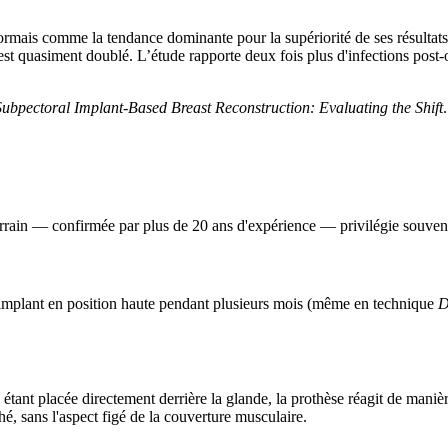
ormais comme la tendance dominante pour la supériorité de ses résultat
st quasiment doublé. L’étude rapporte deux fois plus d'infections post-
Subpectoral Implant-Based Breast Reconstruction: Evaluating the Shift
de terrain — confirmée par plus de 20 ans d'expérience — privilégie souven
'implant en position haute pendant plusieurs mois (même en technique
D
étant placée directement derrière la glande, la prothèse réagit de manière 
hé, sans l'aspect figé de la couverture musculaire.