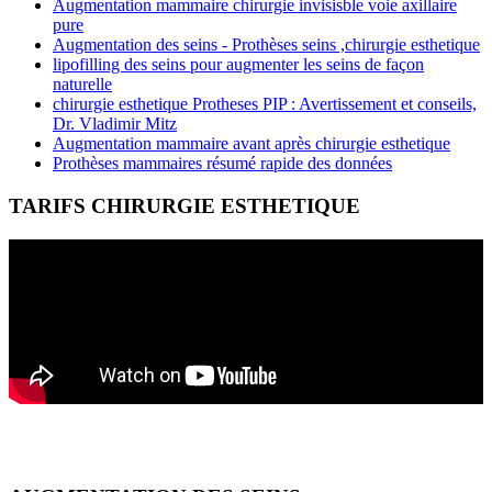
Augmentation mammaire chirurgie invisisble voie axillaire
pure
Augmentation des seins - Prothèses seins ,chirurgie esthetique
lipofilling des seins pour augmenter les seins de façon
naturelle
chirurgie esthetique Protheses PIP : Avertissement et conseils,
Dr. Vladimir Mitz
Augmentation mammaire avant après chirurgie esthetique
Prothèses mammaires résumé rapide des données
TARIFS CHIRURGIE ESTHETIQUE