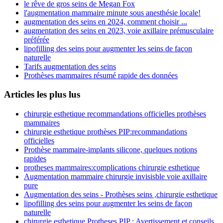
le rêve de gros seins de Megan Fox
l'augmentation mammaire minute sous anesthésie locale!
augmentation des seins en 2024, comment choisir ...
augmentation des seins en 2023, voie axillaire prémusculaire
préférée
lipofilling des seins pour augmenter les seins de façon
naturelle
Tarifs augmentation des seins
Prothèses mammaires résumé rapide des données
Articles les plus lus
chirurgie esthetique recommandations officielles prothèses
mammaires
chirurgie esthetique prothèses PIP:recommandations
officielles
Prothèse mammaire-implants silicone, quelques notions
rapides
protheses mammaires:complications chirurgie esthetique
Augmentation mammaire chirurgie invisisble voie axillaire
pure
Augmentation des seins - Prothèses seins ,chirurgie esthetique
lipofilling des seins pour augmenter les seins de façon
naturelle
chirurgie esthetique Protheses PIP : Avertissement et conseils,