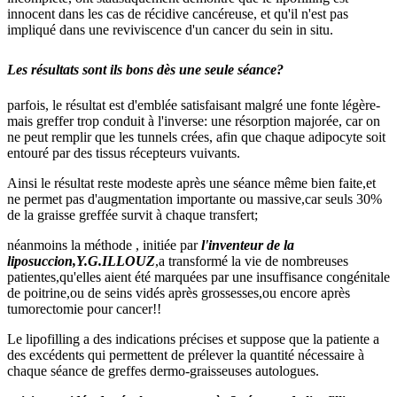
innocent dans les cas de récidive cancéreuse, et qu'il n'est pas
impliqué dans une reviviscence d'un cancer du sein in situ.
Les résultats sont ils bons dès une seule séance?
parfois, le résultat est d'emblée satisfaisant malgré une fonte légère-
mais greffer trop conduit à l'inverse: une résorption majorée, car on
ne peut remplir que les tunnels crées, afin que chaque adipocyte soit
entouré par des tissus récepteurs vuivants.
Ainsi le résultat reste modeste après une séance même bien faite,et
ne permet pas d'augmentation importante ou massive,car seuls 30%
de la graisse greffée survit à chaque transfert;
néanmoins la méthode , initiée par
l'inventeur de la
liposuccion,Y.G.ILLOUZ
,a transformé la vie de nombreuses
patientes,qu'elles aient été marquées par une insuffisance congénitale
de poitrine,ou de seins vidés après grossesses,ou encore après
tumorectomie pour cancer!!
Le lipofilling a des indications précises et suppose que la patiente a
des excédents qui permettent de prélever la quantité nécessaire à
chaque séance de greffes dermo-graisseuses autologues.