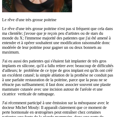
Le rêve d'une très grosse poitrine
Le rêve d'une très grosse poitrine n'est pas si fréquent que cela dans
ma clientèle; j'avoue que je reçois peu d'artistes ou de stars du
monde du X; l'immense majorité des patientes que j'ai été amené à
entendre et à opérer souhaitent une modification raisonnable donc
modérée de leur poitrine pour gagner un ou deux bonnets au
maximum.
J'ai eu aussi des patientes qui s'étaient fait implanter de très gros
implants en silicone, qu'il a fallu retirer avec beaucoup de difficultés
d'ailleurs; le problème de ce type de gros implant est qu'ils ont créé
un excédent cutané; la simple ablation de la prothèse ne conduit pas
à une parfaite restauration de la poitrine, parce que la peau ne se
rétracte pas suffisamment; il faut donc associer souvent une plastie
mammaire cutanée avec une incision autour de l'aréole et une
cicatrice verticale de rattrapage.
J'ai récemment participé à une émission sur la ménopause avec le
docteur Michel Mouly: Il apparaît clairement que ce moment de
perte hormonale en œstrogènes peut entraîner chez certaines
patientes une fonte de la glande mammaire, donc une perte de