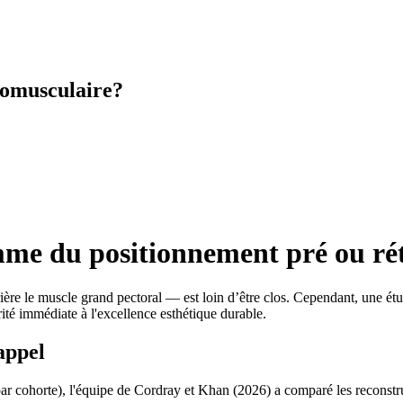
romusculaire?
me du positionnement pré ou rét
ère le muscle grand pectoral — est loin d’être clos. Cependant, une ét
rité immédiate à l'excellence esthétique durable.
appel
r cohorte), l'équipe de Cordray et Khan (2026) a comparé les reconstru