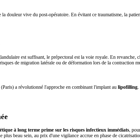
e la douleur vive du post-opératoire. En évitant ce traumatisme, la patie
e
landulaire est suffisant, le prépectoral est la voie royale. En revanche, 
s risques de migration latérale ou de déformation lors de la contraction m
(Paris) a révolutionné l'approche en combinant l'implant au
lipofilling
.
mée
thétique à long terme prime sur les risques infectieux immédiats
, pou
 le plus beau sein, au prix d'une vigilance accrue en phase de cicatrisatio