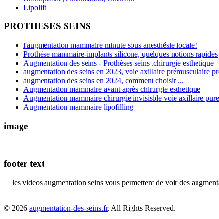
Lipolift
PROTHESES SEINS
l'augmentation mammaire minute sous anesthésie locale!
Prothèse mammaire-implants silicone, quelques notions rapides
Augmentation des seins - Prothèses seins ,chirurgie esthetique
augmentation des seins en 2023, voie axillaire prémusculaire pr
augmentation des seins en 2024, comment choisir ...
Augmentation mammaire avant après chirurgie esthetique
Augmentation mammaire chirurgie invisisble voie axillaire pure
Augmentation mammaire lipofilling
image
footer text
les videos augmentation seins vous permettent de voir des augmentati
© 2026
augmentation-des-seins.fr
. All Rights Reserved.