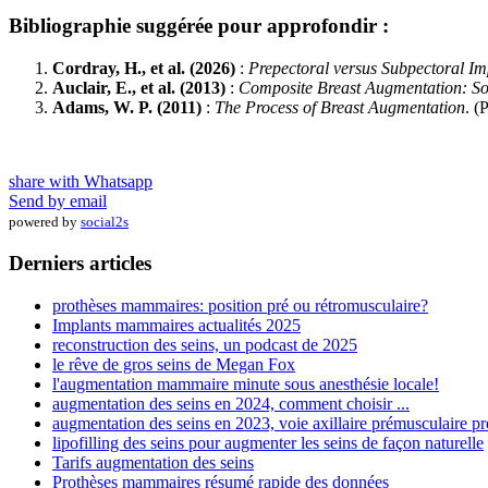
Bibliographie suggérée pour approfondir :
Cordray, H., et al. (2026)
:
Prepectoral versus Subpectoral Im
Auclair, E., et al. (2013)
:
Composite Breast Augmentation: Sof
Adams, W. P. (2011)
:
The Process of Breast Augmentation
. (
share with Whatsapp
Send by email
powered by
social2s
Derniers articles
prothèses mammaires: position pré ou rétromusculaire?
Implants mammaires actualités 2025
reconstruction des seins, un podcast de 2025
le rêve de gros seins de Megan Fox
l'augmentation mammaire minute sous anesthésie locale!
augmentation des seins en 2024, comment choisir ...
augmentation des seins en 2023, voie axillaire prémusculaire pr
lipofilling des seins pour augmenter les seins de façon naturelle
Tarifs augmentation des seins
Prothèses mammaires résumé rapide des données