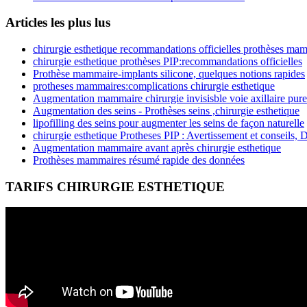
Articles les plus lus
chirurgie esthetique recommandations officielles prothèses ma
chirurgie esthetique prothèses PIP:recommandations officielles
Prothèse mammaire-implants silicone, quelques notions rapides
protheses mammaires:complications chirurgie esthetique
Augmentation mammaire chirurgie invisisble voie axillaire pure
Augmentation des seins - Prothèses seins ,chirurgie esthetique
lipofilling des seins pour augmenter les seins de façon naturelle
chirurgie esthetique Protheses PIP : Avertissement et conseils, 
Augmentation mammaire avant après chirurgie esthetique
Prothèses mammaires résumé rapide des données
TARIFS CHIRURGIE ESTHETIQUE