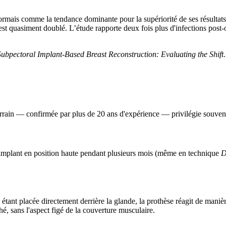
ormais comme la tendance dominante pour la supériorité de ses résultat
st quasiment doublé. L’étude rapporte deux fois plus d'infections post-
Subpectoral Implant-Based Breast Reconstruction: Evaluating the Shift
de terrain — confirmée par plus de 20 ans d'expérience — privilégie souven
'implant en position haute pendant plusieurs mois (même en technique
D
étant placée directement derrière la glande, la prothèse réagit de manière 
hé, sans l'aspect figé de la couverture musculaire.